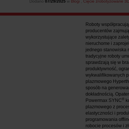
Dodano
07/29/2025
w
Blogi
,
Cięcie zrobotyzowane 3
Roboty współpracując
producentów zajmując
wykorzystujące zale
nieruchome i zaproje
jednego stanowiska r
tradycyjne roboty umo
sprawdzają się w br
produktywność, ogran
wykwalifikowanych pr
plazmowego Hypert
sposób na generowan
dokładnością. Opaten
®
Powermax SYNC
ko
plazmowego z proces
elastyczności i prod
programowania offli
robocie procesów i zł