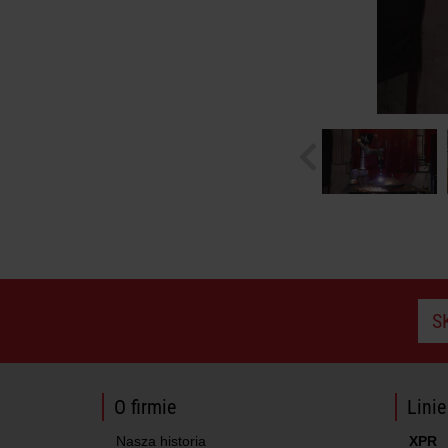
S
O firmie
Lini
Nasza historia
XPR