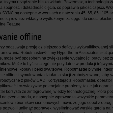
na, trzyma urządzenie blisko wkładu Powermax, a technologia za
a spójność i dokładność cięcia, co poprawia jakość części. 
SYNC są dostępne w wersjach o natężeniu 45, 65, 85 i 105 a
ępne są również wkłady o wydłużonym zasięgu, do cięcia płaski
ine Feature.
nie offline
rzy odczuwają presję dzisiejszego deficytu wykwalifikowanej sił
ramowania Robotmaster® firmy Hypertherm Associates, służąc
ne, może być sposobem na zwiększenie wydajności pracy bez z
ików. Może to być szczególnie przydatne w produkcji trójwym
ciśnieniowe, kopuły i belki dwuteowe. Robotmaster płynnie integ
ie offline i symulowania działania stacji zrobotyzowanej, aby 
robotyczne z plików CAD. Korzystając z Robotmaster, operator
fikować i rozwiązywać potencjalne problemy, takie jak ogranic
ter korzysta ze zintegrowanej wiedzy technologicznej, która po
 natężenie prądu, a następnie wprowadza wszystkie parametr
ducentów zbiorników ciśnieniowych mówi, że jego cobot z opr
e pozwolił uniknąć poprawek, wyeliminować wąskie gardła na ha