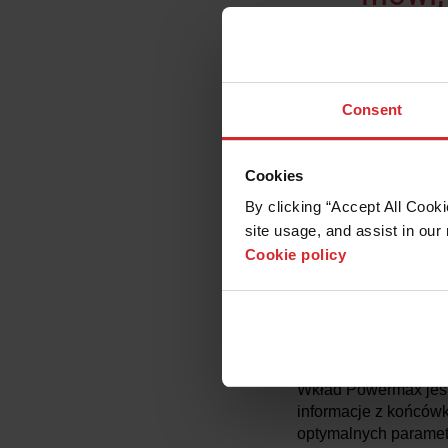
programo
wyelimin
Consent
skrócić
sekund. W
Cookies
By clicking “Accept All Cooki
operatorzy
site usage, and assist in our 
Cookie policy
robotyki l
Wkład Powermax jest 
informacje z końców
optymalnych parametr