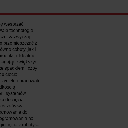
Aby wesprzeć
ała technologie
sze, zazwyczaj
wo przemieszczać z
ówno coboty, jak i
rodukcji. Idealnie
omagając zwiększyć
ze spadkiem liczby
do cięcia
łożyciele opracowali
kością i
erii systemów
ta do cięcia
pieczeństwa,
gramowanie do
rogramowania na
ii cięcia z robotyką.