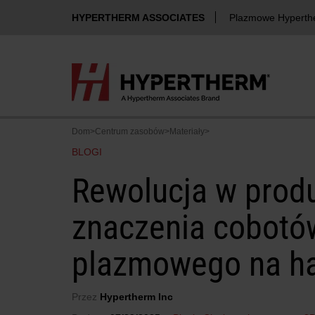
HYPERTHERM ASSOCIATES
Plazmowe Hyperth
Dom
>
Centrum zasobów
>
Materiały
>
BLOGI
Rewolucja w produ
znaczenia cobotów
plazmowego na ha
Przez
Hypertherm Inc