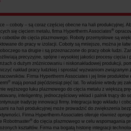
D
e – coboty – są coraz częściej obecne na hali produkcyjnej. 
®
ych się cięciem metalu, firma Hypertherm Associates
opracow
ty cobotów do cięcia plazmowego. Roboty przemysłowe są więk
ktowane do pracy w izolacji. Coboty są mniejsze, można je łat
oboczego na drugie i są przeznaczone do pracy obok ludzi. Zar
żliwiają precyzyjne, spójne i wysokiej jakości procesy cięcia i p
anżach o dużym zróżnicowaniu i niskonakładowej produkcji, p
iczyć nakład pracy ludzkiej i sprostać wyzwaniom związanym 
acowników. Firma Hypertherm Associates i jej linie produktów 
®
herm
mają ponad pięćdziesiąt pięć lat. To właśnie wtedy jej za
ie węższego łuku plazmowego do cięcia metalu z większą pręd
towany, inteligentny, jednoczęściowy wkład i palnik tnący do s
ntynuuje tradycję innowacji firmy. Integracja tego wkładu i cobo
ami na hali produkcyjnej może prowadzić do zwiększenia bez
uktywności. Firma Hypertherm Associates oferuje również opro
®
ne Robotmaster
do cięcia plazmowego w celu wspomagania p
ożonych kształtów. Firma ma bogatą historię integracji technolog