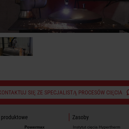
KONTAKTUJ SIĘ ZE SPECJALISTĄ PROCESÓW CIĘCIA
e produktowe
Zasoby
Powermax
Instytut cięcia Hypertherm