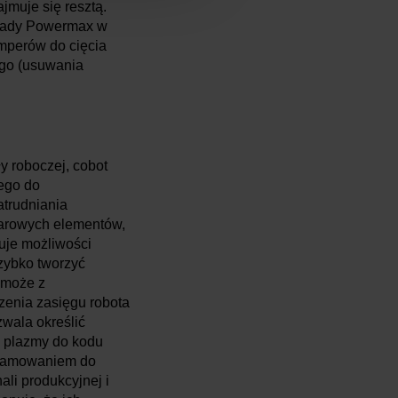
jmuje się resztą.
Wkłady Powermax w
mperów do cięcia
ego (usuwania
y roboczej, cobot
ego do
atrudniania
iarowych elementów,
ruje możliwości
szybko tworzyć
 może z
zenia zasięgu robota
zwala określić
y plazmy do kodu
ogramowaniem do
li produkcyjnej i