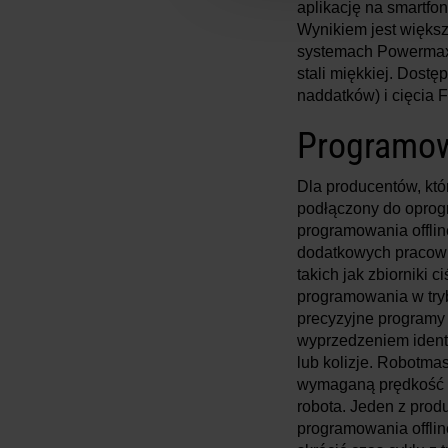
aplikację na smartfo
Wynikiem jest większ
systemach Powermax 
stali miękkiej. Dost
naddatków) i cięcia F
Programowa
Dla producentów, któ
podłączony do oprog
programowania offli
dodatkowych pracown
takich jak zbiorniki 
programowania w tryb
precyzyjne programy 
wyprzedzeniem identy
lub kolizje. Robotmas
wymaganą prędkość i
robota. Jeden z pro
programowania offlin