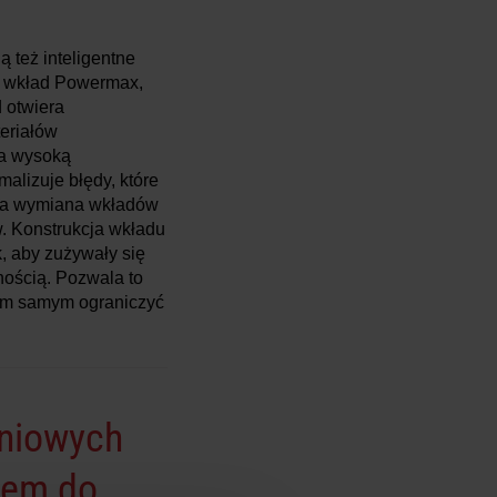
 też inteligentne
y wkład Powermax,
 otwiera
eriałów
ia wysoką
malizuje błędy, które
twa wymiana wkładów
. Konstrukcja wkładu
, aby zużywały się
nością. Pozwala to
 tym samym ograniczyć
eniowych
iem do