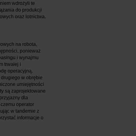
niem wdrożyli te
ązania do produkcji
słowych oraz lotnictwa.
łowych na robota,
tępności, ponieważ
easingu i wynajmu
 trwałej i
odę operacyjną.
 drugiego w obrębie
niczone umiejętności
ty są zaprojektowane
 przyjazny dla
i czemu operator
cując w tandemie z
rzystać informacje o