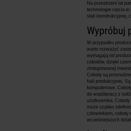
Na przestrzeni lat p
technologie cięcia 
stali konstrukcyjnej, 
Wypróbuj 
W przypadku producen
warto rozważyć zasto
wymagają od produce
cobotów, dzięki czem
zintegrowanej inwest
Coboty są przenośne;
hali produkcyjnej. S
komputerowe. Coboty
do współpracy z ludźmi
użytkownika. Coboty 
może szybko zdefinio
człowiekiem, coboty 
wcześniejszych dział