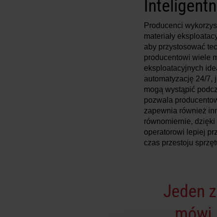
Inteligent
Producenci wykorzyst
materiały eksploata
aby przystosować te
producentowi wiele m
eksploatacyjnych id
automatyzację 24/7, j
mogą wystąpić podcz
pozwala producentow
zapewnia również in
równomiernie, dzięki
operatorowi lepiej p
czas przestoju sprzęt
Jeden z
mówi,