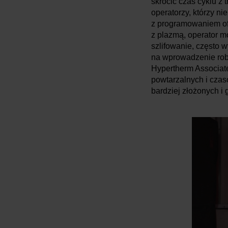
skrócić czas cyklu z 
operatorzy, którzy ni
z programowaniem of
z plazmą, operator m
szlifowanie, często
na wprowadzenie robo
Hypertherm Associate
powtarzalnych i czas
bardziej złożonych i