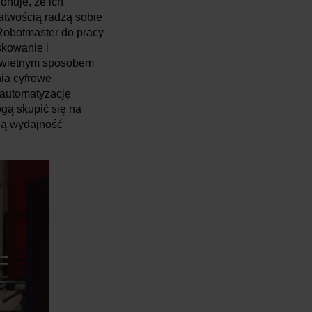
onuje, że ich
łatwością radzą sobie
Robotmaster do pracy
skowanie i
 świetnym sposobem
ia cyfrowe
 automatyzację
gą skupić się na
lną wydajność