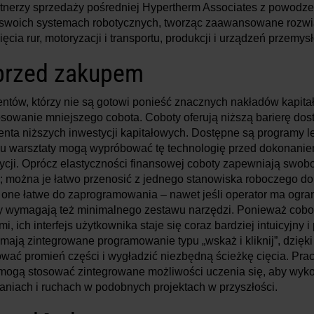
artnerzy sprzedaży pośredniej Hypertherm Associates z powodze
w swoich systemach robotycznych, tworząc zaawansowane rozwi
cięcia rur, motoryzacji i transportu, produkcji i urządzeń przemy
przed zakupem
tów, którzy nie są gotowi ponieść znacznych nakładów kapita
sowanie mniejszego cobota. Coboty oferują niższą barierę dos
nta niższych inwestycji kapitałowych. Dostępne są programy l
u warsztaty mogą wypróbować tę technologię przed dokonaniem
ycji. Oprócz elastyczności finansowej coboty zapewniają swob
 można je łatwo przenosić z jednego stanowiska roboczego do
ą one łatwe do zaprogramowania – nawet jeśli operator ma ogra
 wymagają też minimalnego zestawu narzędzi. Ponieważ cobo
, ich interfejs użytkownika staje się coraz bardziej intuicyjny i
mają zintegrowane programowanie typu „wskaż i kliknij”, dzięk
wać promień części i wygładzić niezbędną ścieżkę cięcia. Pra
mogą stosować zintegrowane możliwości uczenia się, aby wyko
aniach i ruchach w podobnych projektach w przyszłości.