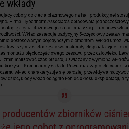
ne wkłady
ujący coboty do cięcia plazmowego na hali produkcyjnej stosują
cyjne. Firma Hypertherm Associates opracowała jednoczęściow
chnologię cięcia plazmowego do automatyzacji. Ten nowy wkład
ożliwości. Wkład zastępuje tradycyjny 5-częściowy zestaw mat
ealnie dostosowanym pojedynczym elementem. Wkład umożliw
est trwalszy niż wieloczęściowe materiały eksploatacyjne i mini
as montażu pięcioczęściowego zestawu przez człowieka. Ła
i zminimalizować czas przestoju związany z wymianą wkładów
ne korzyści. Komponenty wkładu Powermax zaprojektowano tak
 czemu wkład charakteryzuje się bardziej przewidywalną żywot
rzewidzieć, kiedy wkład osiągnie koniec okresu eksploatacji, a
u.
 producentów zbiorników ciśni
 że jego cobot z oprogramowan