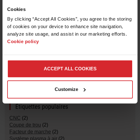
Cookies
By clicking “Accept All Cookies”, you agree to the storing 
of cookies on your device to enhance site navigation, 
analyze site usage, and assist in our marketing efforts. 
Types
Cookie policy
Service
(9)
Logiciel
(6)
ACCEPT ALL COOKIES
Catégories
Coupage plasma
(9)
Customize
Phoenix
(6)
Étiquettes populaires
CNC
(2)
Coupe de trou
(2)
Facteur de marche
(2)
Système plasma à air
(2)