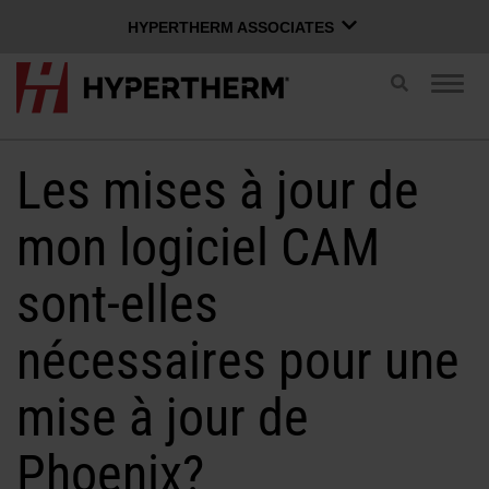
HYPERTHERM ASSOCIATES
HYPERTHERM ASSOCIATES
Recherche
Navig
par
Plasma Hypertherm
par
basculement
basc
Jet d'eau OMAX
Les mises à jour de
FRANÇAIS
Groupe de logiciels
mon logiciel CAM
sont-elles
Connexion à Xnet
nécessaires pour une
Nom d’utilisateur
Nous joindre
Connexion Xnet
mise à jour de
Produits
Mot de passe
Phoenix?