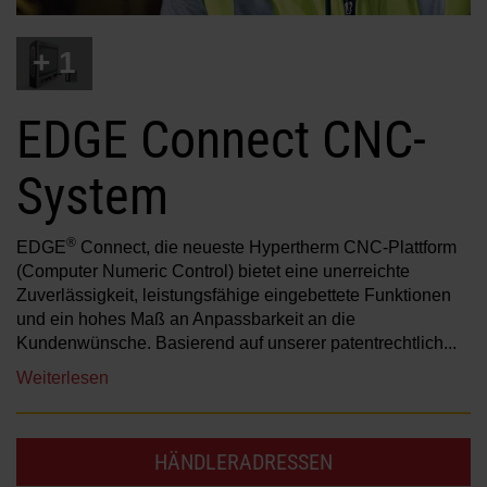
Lösungen
+ 1
ANMELDEN
Ressourcen
EDGE Connect CNC-
Ein Konto erstellen
Passwort vergessen?
System
Über uns
®
EDGE
Connect, die neueste Hypertherm CNC-Plattform
Verkaufsinformationen
(Computer Numeric Control) bietet eine unerreichte
Zuverlässigkeit, leistungsfähige eingebettete Funktionen
und ein hohes Maß an Anpassbarkeit an die
Kundenwünsche. Basierend auf unserer patentrechtlich...
Weiterlesen
HÄNDLERADRESSEN