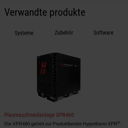
Verwandte produkte
Zubehör
Software
Systeme
Schnelle, einfache Installation
®
Erfordert nur ein einzelnes EtherCAT
Kabel für alle
Bewegungen und E/A-Signale von der CNC, was eine
drastische Vereinfachung der Systemverkabelung und
eine Reduzierung der Installationszeit bedeutet.
®
Kommunikation mit Hypertherm
HyPerformance
Plasmaanlagen
erfolgt über die EtherCAT-Verbindung
direkt mit der Schneidanlage.
Plasmaschneidanlage XPR460
®
Die XPR460 gehört zur Produktfamilie Hypertherm XPR
.