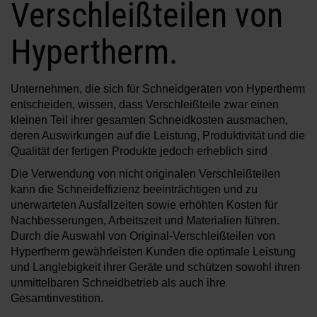
Verschleißteilen von
Lösungen
ANMELDEN
Hypertherm.
Ressourcen
Ein Konto erstellen
Unternehmen, die sich für Schneidgeräten von Hypertherm
Passwort vergessen?
entscheiden, wissen, dass Verschleißteile zwar einen
Über uns
kleinen Teil ihrer gesamten Schneidkosten ausmachen,
deren Auswirkungen auf die Leistung, Produktivität und die
Qualität der fertigen Produkte jedoch erheblich sind
Verkaufsinformationen
Die Verwendung von nicht originalen Verschleißteilen
kann die Schneideffizienz beeinträchtigen und zu
unerwarteten Ausfallzeiten sowie erhöhten Kosten für
Nachbesserungen, Arbeitszeit und Materialien führen.
Durch die Auswahl von Original-Verschleißteilen von
Hypertherm gewährleisten Kunden die optimale Leistung
und Langlebigkeit ihrer Geräte und schützen sowohl ihren
unmittelbaren Schneidbetrieb als auch ihre
Gesamtinvestition.