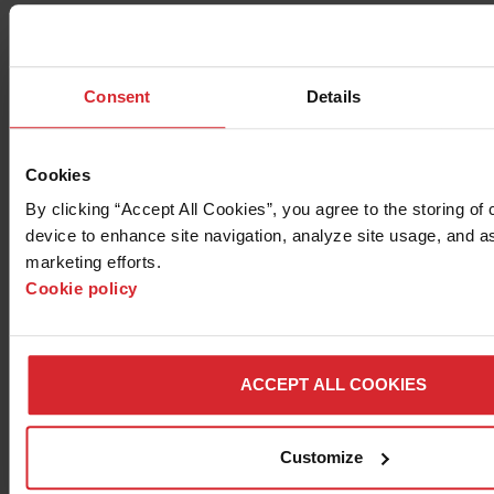
Consent
Details
Cookies
By clicking “Accept All Cookies”, you agree to the storing of 
device to enhance site navigation, analyze site usage, and ass
Unerreichte Leistung der
marketing efforts. 
Cookie policy
Plasma-Verschleißteile
Our consumables are designed to be used together in a
ACCEPT ALL COOKIES
stack-up with exacting dimensions and tolerances,
ensuring the
best cutting outcomes every time.
Integrierte Technologie bedeutet, dass wir
die Leistung
Customize
aller unserer Produkte maximieren
, indem wir unsere