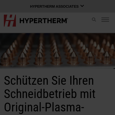
HYPERTHERM ASSOCIATES
HYPERTHERM ASSOCIATES
Suche
Navig
umschalten
Hypertherm-Plasma
umsc
OMAX-Wasserstrahl
DEUTSCH
Softwaregruppe
Bei Xnet anmelden
Schützen Sie Ihren
Benutzername
Kontakt
Xnet-Anmeldung
Schneidbetrieb mit
Produkte
Original-Plasma-
Passwort