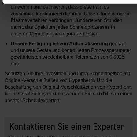
Geräte, Verschleißteile und Schneidprozesse so
entwerfen und optimieren, dass diese nahtlos
zusammen funktionieren können. Unsere Ingenieure für
Plasmaverfahren verbringen Hunderte von Stunden
damit, das Spektrum jedes Schneidprozesses in
unseren Gerätefamilien rigoros zu testen.
Unsere Fertigung ist von Automatisierung
geprägt
und unsere Geräte und kontrollierten Prozessparameter
gewährleisten wiederholbare Toleranzen von 0,0025
mm.
Schützen Sie Ihre Investition und Ihren Schneidbetrieb mit
Original-Verschleißteilen von Hypertherm. Um die
Beschaffung von Original-Verschleißteilen von Hypertherm
für Ihr Gerät zu besprechen, wenden Sie sich bitte an einen
unserer Schneidexperten:
Kontaktieren Sie einen Experten