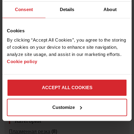
Подобные вопросы
Consent
Details
About
Каким образом Hypertherm определяет рабочий цикл
для своих машин?
Cookies
By clicking “Accept All Cookies”, you agree to the storing 
Поиск
of cookies on your device to enhance site navigation, 
analyze site usage, and assist in our marketing efforts. 
Cookie policy
ACCEPT ALL COOKIES
Типы
Техническое
(8)
Программное обеспечение
(5)
Customize
Категории
Плазменная резка
(8)