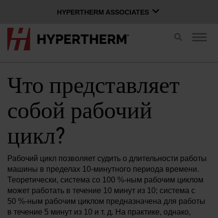
HYPERTHERM ASSOCIATES
HYPERTHERM ASSOCIATES
Переключит
Пере
поиск
Плазменная компании Hypertherm
нави
водоструйной OMAX
Что представляет
РУССКИЙ
Программное обеспечение Group
собой рабочий
цикл?
Войти в Xnet
Имя пользователя
Контактная информация
Вход в Xnet
Рабочий цикл позволяет судить о длительности работы
машины в пределах 10-минутного периода времени.
Теоретически, система со 100 %-ным рабочим циклом
может работать в течение 10 минут из 10; система с
Продукты
Пароль
50 %-ным рабочим циклом предназначена для работы
в течение 5 минут из 10 и т. д. На практике, однако,