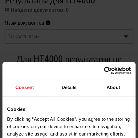
Результаты для HT4000
Решения
Найдено документов: 0
ВОЙТИ
Язык документов
Ресурсы
Создать учетную запись
Забыли пароль?
О компании
Для HT4000 результатов не
найдено
Где купить
Consent
Details
About
Cookies
By clicking “Accept All Cookies”, you agree to the storing 
of cookies on your device to enhance site navigation, 
Центр ресурсов
analyze site usage, and assist in our marketing efforts. 