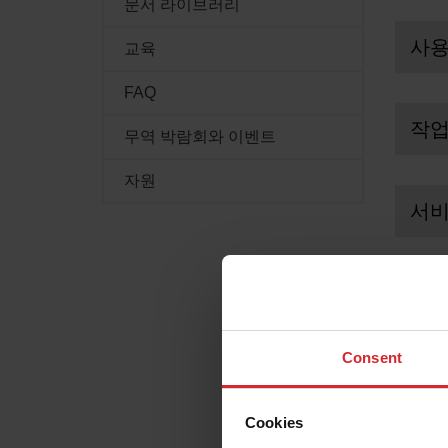
문서 라이브러리
사용
교육
FAQ
작업
무역 박람회와 이벤트
50A 
압력 
자원
Pow
서 개
서비
마지
11/2
Pow
Manu
서 개
사
Oper
마지
부품 
04/0
입력 
PDF
Manu
Consent
소
Serv
2.5k
부품 
의 입
Cookies
PDF
출력 