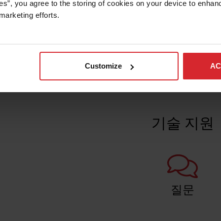
 절단
세서리
es”, you agree to the storing of cookies on your device to enhanc
marketing efforts. 
출력 전
83 VDC
Showing
1
of 1 docume
h
Operating range
디플렉터
 서비스 게시물 (1)
에서의
35%, 240V
30 토치 - 핸드 - 75°
15 A - 30 A
420399
효율
20%, 120V
Customize
AC
회로 전
256 VDC
ir Parts Kit Warning
t for Powermax Systems
V)
sion 4)
식 아이셰이드
플립업 아이셰이드
핸들 포
깊이 420mm, 너비 195mm, 높이 333mm
막 업데이트 날짜
ories
Accessories
6/2025
기술 지원
als/Service Information
>
rtherm 조절식 아이셰이드는
Hypertherm 플립업 아이셰
.5m
13.5kg
 Service Bulletin (FSB)
이하 플라즈마 절단 시스템에 사
최대 40A 플라즈마 절단을 위
함)
번호: 807270
록 설계되었습니다.
드 5가 장착되어 있습니다.
전원 케
3m
(409
KB
)
길이
 알아보기
자세히 알아보기
급장
인버터 – IGBT
질문
형
Showing
1
of 1 docume
드라이
전체 30A 출력에 대한 5.5kW