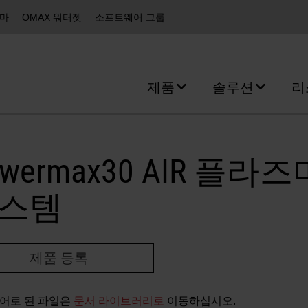
즈마
OMAX 워터젯
소프트웨어 그룹
제품
솔루션
리
owermax30 AIR 플라즈
스템
제품 등록
어로 된 파일은
문서 라이브러리로
이동하십시오.