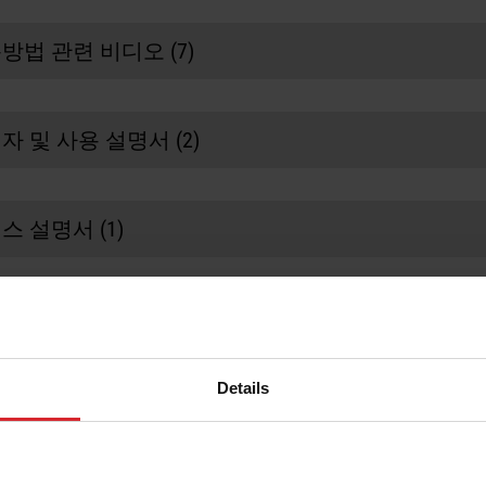
방법 관련 비디오 (7)
07:23
자 및 사용 설명서 (2)
미만 시스템의 Powermax
결함
Powermax 소모품 설치
ermax30 AIR 작업자 설명
Safety and Compliance
정 4 (한국어/Korean)
Manual (Revision 9)
스 설명서 (1)
(Multilingual)
막 업데이트 날짜
마지막 업데이트 날짜
6/2019
07/18/2023
ermax30 AIR 서비스 설명
als/Service Information
>
정 0 (한국어/Korean)
양
Manuals/Service Informati
ator Manual (OM)
막 업데이트 날짜
Operator Manual (OM)
번호: 80884F
6/2015
부품 번호: 80669C
전압
120–240V, 1-PH, 50/60Hz
(3.48
MB
)
als/Service Information
>
Details
PDF
(6.42
MB
)
모품
ice Manual (SM)
W에서
120–240V, 1-PH, 29–15A
번호: 80885F
력 전류
(34.66
MB
)
Showing
2
of 2 docume
전류
15–30A