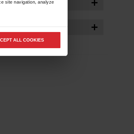
e site navigation, analyze 
nts
리테이닝 캡
노즐
전극
스월 링
420135
420134
420132
420133
CEPT ALL COOKIES
플라즈마 원형 절단 가이드
Accessories
이드에는
플라즈마 원형 절단 가이드는 지름이
한 셰이
최대 28인치인 원형 소재를 절단합니
다.
자세히 알아보기
nts