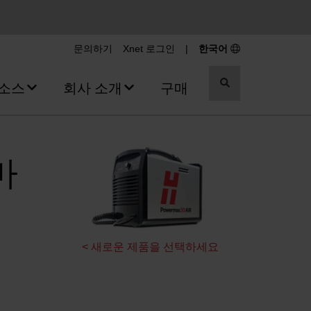
문의하기
Xnet 로그인
|
한국어
검
소스
회사 소개
구매
색
전
환
마
< 새로운 제품을 선택하세요