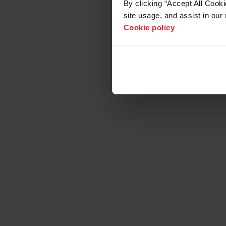
드래그
액
By clicking “Accept All Cooki
site usage, and assist in our 
정격 
Cookie policy
압
Torc
현장
40°C
AIR T
사용 
개방 
Repa
Shee
압(OC
(Revi
조절
치수(
마지
Access
함)
01/1
Manu
Hype
중량(4
Field
40A 
토치 포
부품 
용하도
입력 
PDF
이블 
자세히
전원공
치 유
엔진 